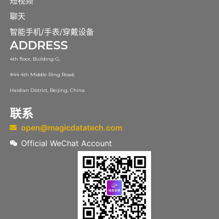
短视频
聊天
智能手机/手表/穿戴设备
ADDRESS
4th floor, Building G,
#44 4th Middle Ring Road,
Haidian District, Beijing, China.
联系
open@magicdatatech.com
Official WeChat Account