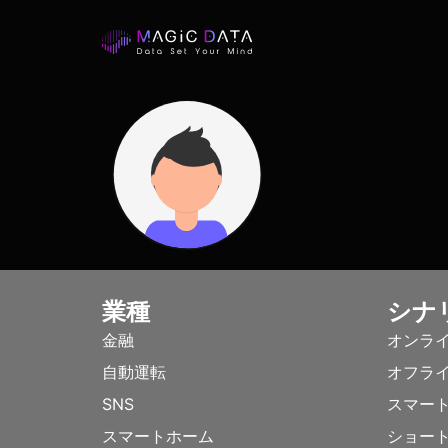
業種
シナ
金融
オンラ
自動運転
オフラ
SNS
スマー
スマートホーム
ショー