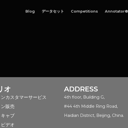
Blog
データセット
Competitions
Annotator®
リオ
ADDRESS
インカスタマーサービス
4th floor, Building G,
イン販売
#44 4th Middle Ring Road,
トキャブ
Haidian District, Beijing, China.
トビデオ