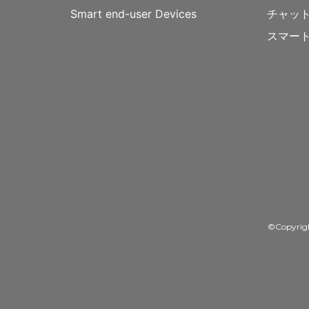
Smart end-user Devices
チャッ
スマー
©Copyrig