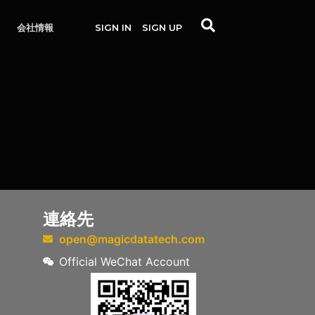
会社情報
SIGN IN
SIGN UP
連絡先
open@magicdatatech.com
Official WeChat Account