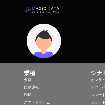
業種
シナ
金融
オンラ
自動運転
オフラ
SNS
スマー
スマートホーム
ショー