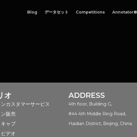
Blog
データセット
Competitions
Annotator®
リオ
ADDRESS
インカスタマーサービス
4th floor, Building G,
イン販売
#44 4th Middle Ring Road,
トキャブ
Haidian District, Beijing, China.
トビデオ