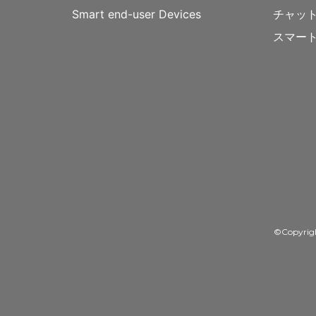
Smart end-user Devices
チャッ
スマー
©Copyrig