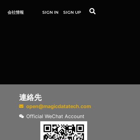
会社情報
SIGN IN
SIGN UP
連絡先
open@magicdatatech.com
Official WeChat Account