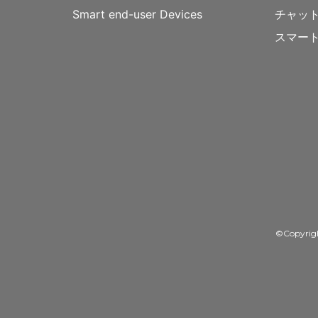
Smart end-user Devices
チャッ
スマー
©Copyrig