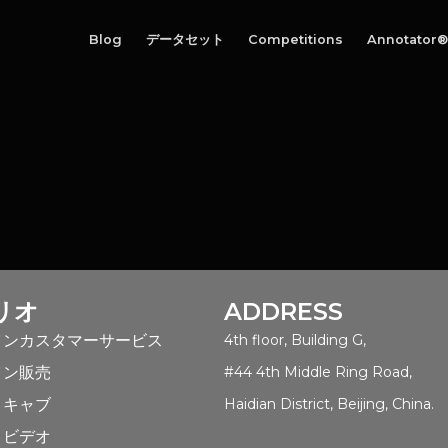
Blog
データセット
Competitions
Annotator®
リオ
ADDRESS
インカスタマーサービス
4th floor, Building G,
イン販売
#44 4th Middle Ring Road,
トキャブ
Haidian District, Beijing, China.
トビデオ