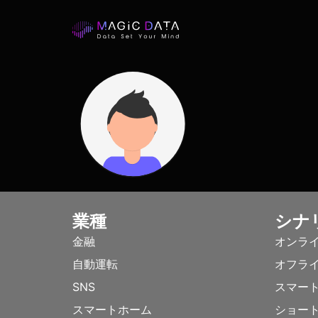
業種
シナ
金融
オンラ
自動運転
オフラ
SNS
スマー
スマートホーム
ショー