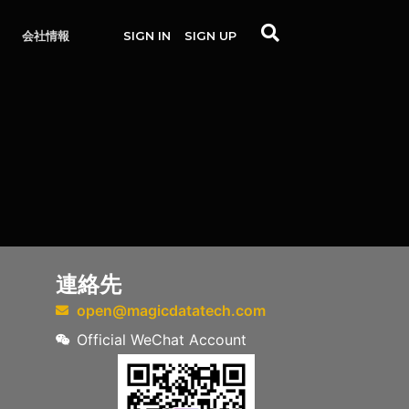
会社情報
SIGN IN
SIGN UP
連絡先
open@magicdatatech.com
Official WeChat Account