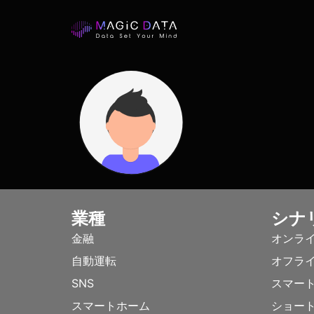
業種
シナ
金融
オンラ
自動運転
オフラ
SNS
スマー
スマートホーム
ショー