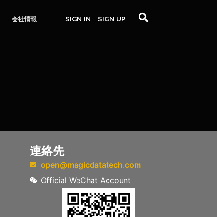
会社情報
SIGN IN
SIGN UP
連絡先
open@magicdatatech.com
Official WeChat Account