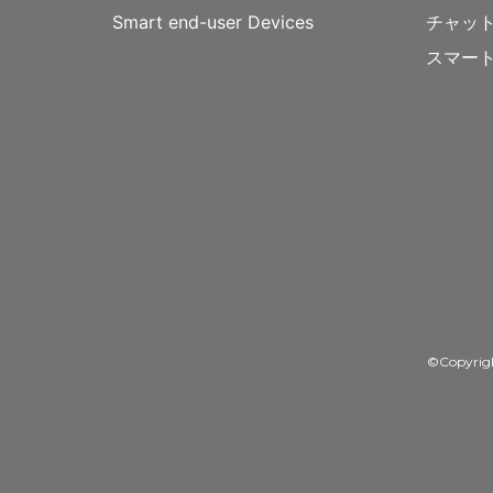
Smart end-user Devices
チャッ
スマー
©Copyrig