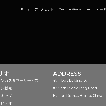
Blog
データセット
Competitions
Annotator®
リオ
ADDRESS
インカスタマーサービス
4th floor, Building G,
イン販売
#44 4th Middle Ring Road,
トキャブ
Haidian District, Beijing, China.
トビデオ