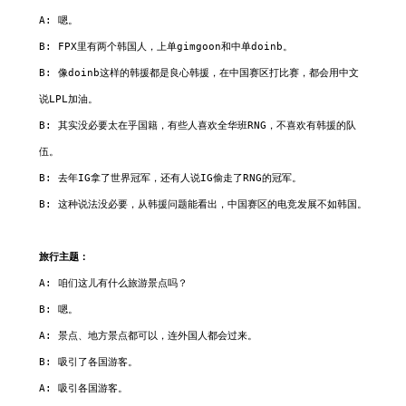
A: 嗯。

B: FPX里有两个韩国人，上单gimgoon和中单doinb。

B: 像doinb这样的韩援都是良心韩援，在中国赛区打比赛，都会用中文
说LPL加油。

B: 其实没必要太在乎国籍，有些人喜欢全华班RNG，不喜欢有韩援的队
伍。

B: 去年IG拿了世界冠军，还有人说IG偷走了RNG的冠军。

B: 这种说法没必要，从韩援问题能看出，中国赛区的电竞发展不如韩国。

旅行主题：
A: 咱们这儿有什么旅游景点吗？

B: 嗯。

A: 景点、地方景点都可以，连外国人都会过来。

B: 吸引了各国游客。

A: 吸引各国游客。
