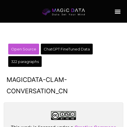
Open Source
ChatGPT FineTuned Data
322 paragraphs
MAGICDATA-CLAM-
CONVERSATION_CN