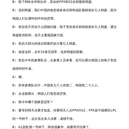
B: 除了RNG全华班以外，其余的FPX和IG全部都有韩援。

B: 说到韩援，我们中国的电竞很多俱乐部和战队都很喜欢引入韩援，因为
韩国人打比赛特别牛特别厉害。

B: 然后也不存在什么国籍问题，电子竞技俱乐部就很喜欢引入韩援，通过
韩援取得胜利，也不太重视国家方面。

B: 然后大部分的俱乐部都开始大量引入韩援。

B: 就是这样，去年IG拿完冠军，也有韩援的因素。

B: 然后今年的参赛队伍，从参赛人员来看，也可以看出韩国人的电子竞技
搞得特别牛逼。

A: 嗯。

B: 所有参赛队伍中，中国有九个人排第二，韩国有二十八人。

B: 从这能看出，韩国人打电竞很厉害。

A: 那今年哪个国家是冠军？

B: 要等到明天决赛才知道。你看明天八点FPX打G2，FPX是中国赛区LPL
的一号种子，这次首次杀入决赛，成绩不错。

B: G2是欧洲一号种子，阵容很豪华，就看明天结果了。
