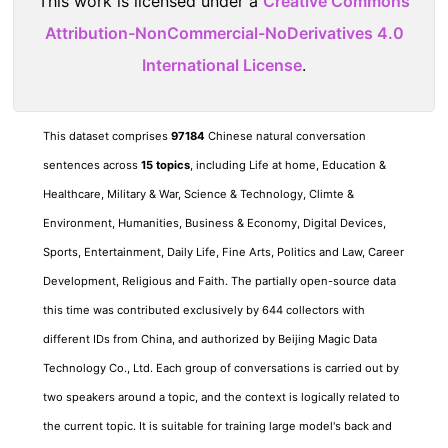
This work is licensed under a
Creative Commons
Attribution-NonCommercial-NoDerivatives 4.0
International License
.
This dataset comprises
97184
Chinese natural conversation
sentences across
15 topics
, including Life at home, Education &
Healthcare, Military & War, Science & Technology, Climte &
Environment, Humanities, Business & Economy, Digital Devices,
Sports, Entertainment, Daily Life, Fine Arts, Politics and Law, Career
Development, Religious and Faith. The partially open-source data
this time was contributed exclusively by 644 collectors with
different IDs from China, and authorized by Beijing Magic Data
Technology Co., Ltd. Each group of conversations is carried out by
two speakers around a topic, and the context is logically related to
the current topic. It is suitable for training large model's back and