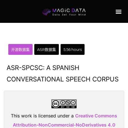
开源数据集
ASR数据集
5.56 hours
ASR-SPCSC: A SPANISH
CONVERSATIONAL SPEECH CORPUS
This work is licensed under a
Creative Commons
Attribution-NonCommercial-NoDerivatives 4.0