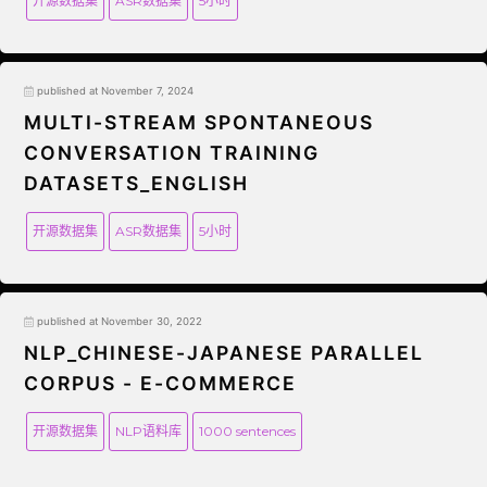
开源数据集
ASR数据集
5小时
published at November 7, 2024
MULTI-STREAM SPONTANEOUS
CONVERSATION TRAINING
DATASETS_ENGLISH
开源数据集
ASR数据集
5小时
published at November 30, 2022
NLP_CHINESE-JAPANESE PARALLEL
CORPUS - E-COMMERCE
开源数据集
NLP语料库
1000 sentences