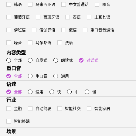
韩语
马来西亚语
中文普通话
噪音
葡萄牙语
西班牙语
泰语
土耳其语
伊班语
僧伽罗语
俄语
重口音普通话
噪音
乌尔都语
法语
内容类型
全部
自发式
朗读式
对话式
重口音
全部
重口音
通用
语速
全部
通用
快
中
慢
行业
金融
自动驾驶
智能社交
智能家居
智能终端
场景