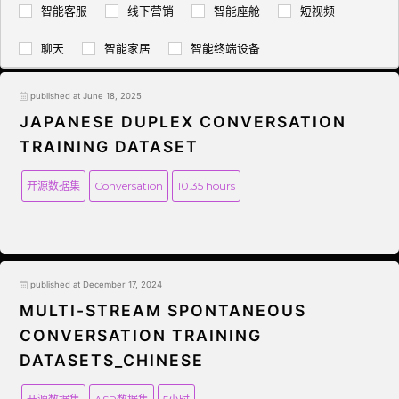
智能客服
线下营销
智能座舱
短视频
聊天
智能家居
智能终端设备
published at June 18, 2025
JAPANESE DUPLEX CONVERSATION
TRAINING DATASET
开源数据集
Conversation
10.35 hours
published at December 17, 2024
MULTI-STREAM SPONTANEOUS
CONVERSATION TRAINING
DATASETS_CHINESE