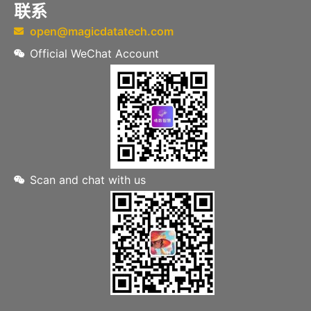
联系
open@magicdatatech.com
Official WeChat Account
Scan and chat with us