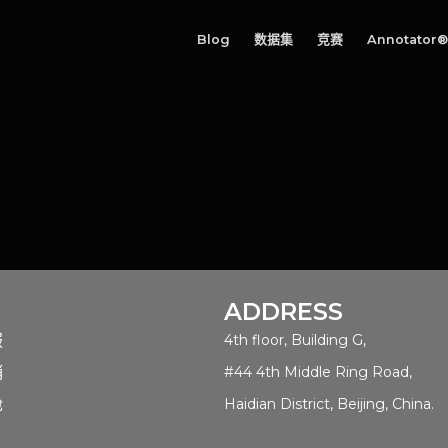
Blog
数据集
竞赛
Annotator®
ADDRESS
服
4th floor, Building G,
销
#44 4th Middle Ring Road,
舱
Haidian District, Beijing, China.