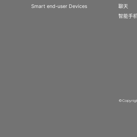
Smart end-user Devices
聊天
智能手机
©Copyrig