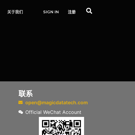
关于我们
SIGN IN
注册
联系
open@magicdatatech.com
Official WeChat Account