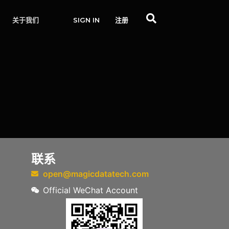
关于我们
SIGN IN
注册
联系
open@magicdatatech.com
Official WeChat Account