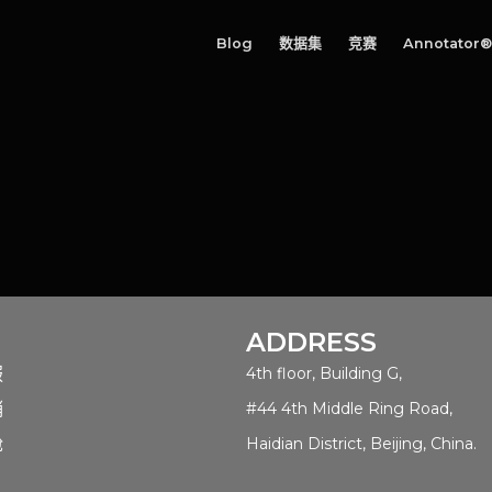
Blog
数据集
竞赛
Annotator®
ADDRESS
服
4th floor, Building G,
销
#44 4th Middle Ring Road,
舱
Haidian District, Beijing, China.