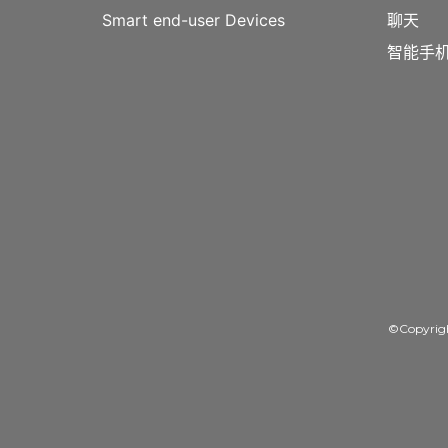
Smart end-user Devices
聊天
智能手机
©Copyrig