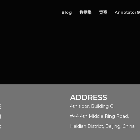
Blog
数据集
竞赛
Annotator®
ADDRESS
服
4th floor, Building G,
销
#44 4th Middle Ring Road,
舱
Haidian District, Beijing, China.