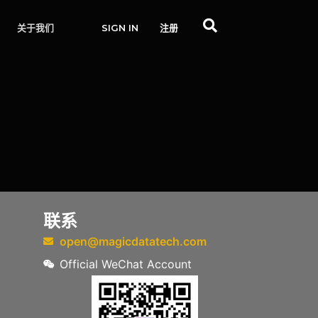
关于我们
SIGN IN
注册
联系
open@magicdatatech.com
Official WeChat Account