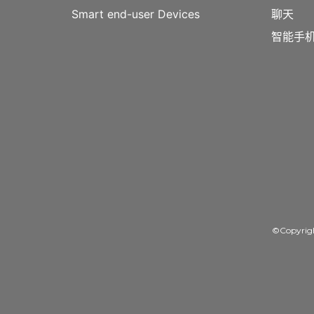
Smart end-user Devices
聊天
智能手机
©Copyrig