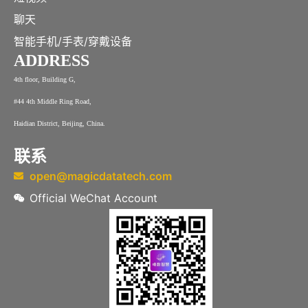
聊天
智能手机/手表/穿戴设备
ADDRESS
4th floor, Building G,
#44 4th Middle Ring Road,
Haidian District, Beijing, China.
联系
open@magicdatatech.com
Official WeChat Account