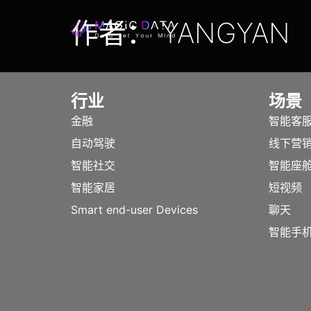
作者：
YANGYAN
行业
场景
金融
智能客
自动驾驶
线下营
智能社交
智能座
智能家居
短视频
Smart end-user Devices
聊天
智能手机