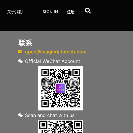
关于我们
SIGN IN
注册
联系
open@magicdatatech.com
Official WeChat Account
Scan and chat with us