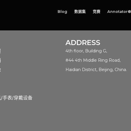
Blog
数据集
竞赛
Annotator®
ADDRESS
服
4th floor, Building G,
销
#44 4th Middle Ring Road,
舱
Haidian District, Beijing, China.
/手表/穿戴设备