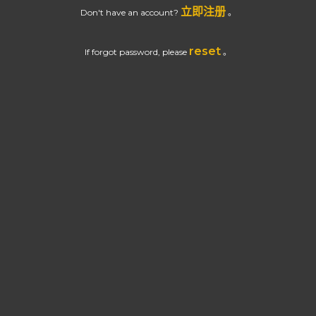
立即注册
Don't have an account?
。
reset
If forgot password, please
。