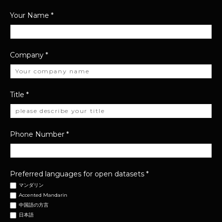
Your Name
*
Company
*
Title
*
Phone Number
*
Preferred languages for open datasets
*
マンダリン
Accented Mandarin
中国語の方言
日本語