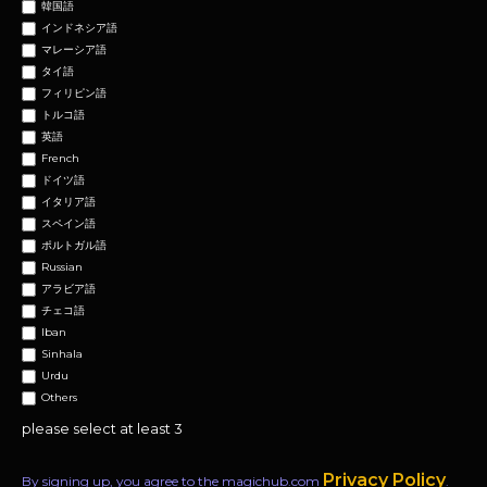
韓国語
インドネシア語
マレーシア語
タイ語
フィリピン語
トルコ語
英語
French
ドイツ語
イタリア語
スペイン語
ポルトガル語
Russian
アラビア語
チェコ語
Iban
Sinhala
Urdu
Others
please select at least 3
Privacy Policy
By signing up, you agree to the magichub.com
.