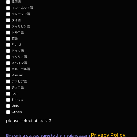
韓国語
インドネシア語
マレーシア語
タイ語
フィリピン語
トルコ語
英語
French
ドイツ語
イタリア語
スペイン語
ポルトガル語
Russian
アラビア語
チェコ語
Iban
Sinhala
Urdu
Others
please select at least 3
Privacy Policy
By signing up, you agree to the magichub.com
.