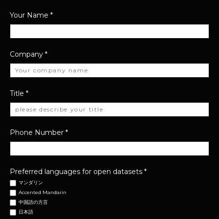
Your Name
*
Company
*
Title
*
Phone Number
*
Preferred languages for open datasets
*
マンダリン
Accented Mandarin
中国語の方言
日本語