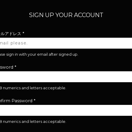
SIGN UP YOUR ACCOUNT
ールアドレス
*
se sign in with your email after signed up.
ssword
*
28 numerics and letters acceptable.
firm Password
*
28 numerics and letters acceptable.