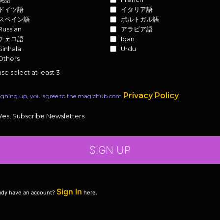
ドイツ語
イタリア語
スペイン語
ポルトガル語
Russian
アラビア語
チェコ語
Iban
Sinhala
Urdu
Others
se select at least 3
Privacy Policy
igning up, you agree to the magichub.com
.
Yes, Subscribe Newsletters
SIGN UP
Sign In
ady have an account?
here.