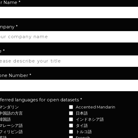
ur Name
*
mpany
*
e
*
one Number
*
ferred languages for open datasets
*
マンダリン
Accented Mandarin
中国語の方言
日本語
韓国語
インドネシア語
マレーシア語
タイ語
フィリピン語
トルコ語
英語
French