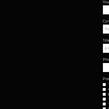
Yo
Co
Titl
Ph
Pre