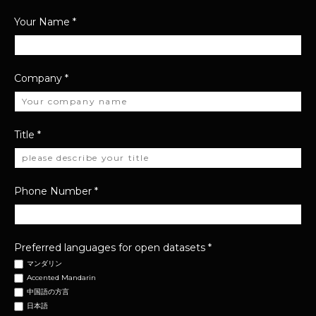
Your Name
*
Company
*
Title
*
Phone Number
*
Preferred languages for open datasets
*
マンダリン
Accented Mandarin
中国語の方言
日本語