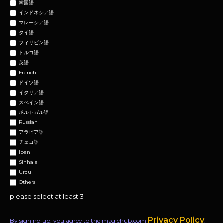
韓国語
インドネシア語
マレーシア語
タイ語
フィリピン語
トルコ語
英語
French
ドイツ語
イタリア語
スペイン語
ポルトガル語
Russian
アラビア語
チェコ語
Iban
Sinhala
Urdu
Others
please select at least 3
Privacy Policy
By signing up, you agree to the magichub.com
.