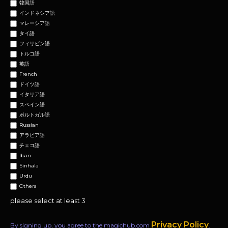
韓国語
インドネシア語
マレーシア語
タイ語
フィリピン語
トルコ語
英語
French
ドイツ語
イタリア語
スペイン語
ポルトガル語
Russian
アラビア語
チェコ語
Iban
Sinhala
Urdu
Others
please select at least 3
Privacy Policy
By signing up, you agree to the magichub.com
.