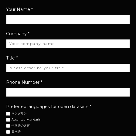
Your Name
*
Company
*
Title
*
Phone Number
*
Preferred languages for open datasets
*
マンダリン
Accented Mandarin
中国語の方言
日本語