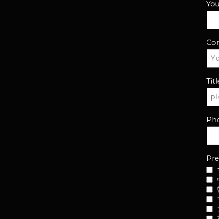
Yo
Co
Titl
Ph
Pre