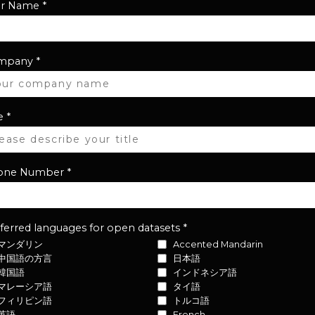
ur Name
*
mpany
*
e
*
one Number
*
ferred languages for open datasets
*
マンダリン
Accented Mandarin
中国語の方言
日本語
韓国語
インドネシア語
マレーシア語
タイ語
フィリピン語
トルコ語
英語
French