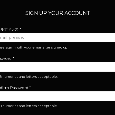
SIGN UP YOUR ACCOUNT
ールアドレス
*
se sign in with your email after signed up.
ssword
*
28 numerics and letters acceptable.
firm Password
*
28 numerics and letters acceptable.