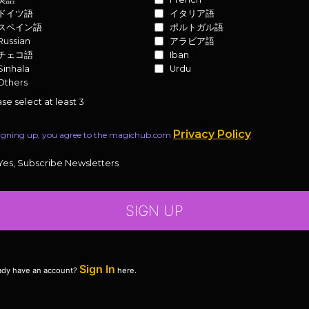
ドイツ語
イタリア語
スペイン語
ポルトガル語
Russian
アラビア語
チェコ語
Iban
Sinhala
Urdu
Others
se select at least 3
Privacy Policy
igning up, you agree to the magichub.com
.
Yes, Subscribe Newsletters
SIGN UP
Sign In
ady have an account?
here.