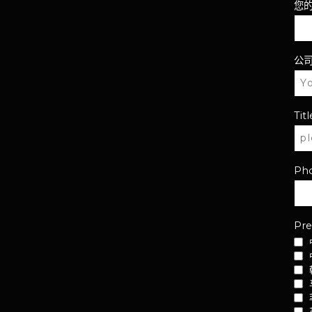
您
公
Titl
Ph
Pre