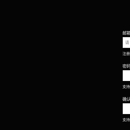
邮
注册
密
支持
确
支持