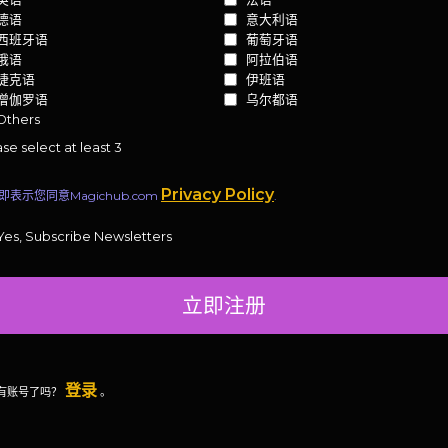
德语
意大利语
西班牙语
葡萄牙语
俄语
阿拉伯语
捷克语
伊班语
僧伽罗语
乌尔都语
Others
se select at least 3
Privacy Policy
即表示您同意Magichub.com
.
Yes, Subscribe Newsletters
立即注册
登录
有账号了吗？
。