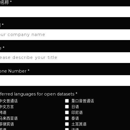
的名称
*
司
*
e
*
one Number
*
ferred languages for open datasets
*
中文普通话
重口音普通话
中文方言
日语
韩语
印尼语
马来西亚语
泰语
菲律宾语
土耳其语
英语
法语