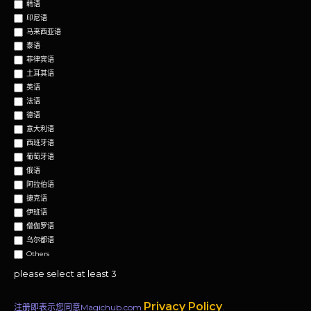
韩语
印尼语
马来西亚语
泰语
菲律宾语
土耳其语
英语
法语
德语
意大利语
西班牙语
葡萄牙语
俄语
阿拉伯语
捷克语
伊班语
僧伽罗语
乌尔都语
Others
please select at least 3
Privacy Policy
注册即表示您同意Magichub.com
.