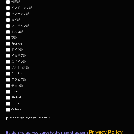
韓国語
インドネシア語
マレーシア語
タイ語
フィリピン語
トルコ語
英語
French
ドイツ語
イタリア語
スペイン語
ポルトガル語
Russian
アラビア語
チェコ語
Iban
Sinhala
Urdu
Others
please select at least 3
Privacy Policy
By signing up, you agree to the magichub.com
.