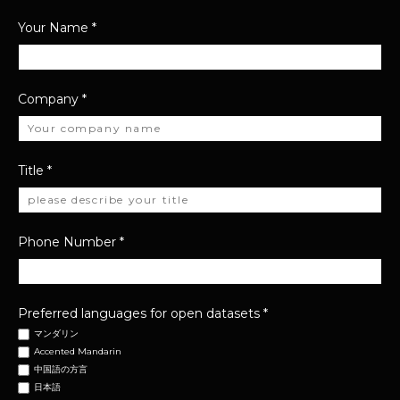
Your Name
*
Company
*
Title
*
Phone Number
*
Preferred languages for open datasets
*
マンダリン
Accented Mandarin
中国語の方言
日本語