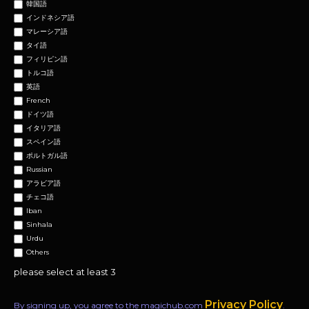
韓国語
インドネシア語
マレーシア語
タイ語
フィリピン語
トルコ語
英語
French
ドイツ語
イタリア語
スペイン語
ポルトガル語
Russian
アラビア語
チェコ語
Iban
Sinhala
Urdu
Others
please select at least 3
Privacy Policy
By signing up, you agree to the magichub.com
.