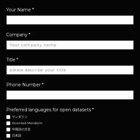
Your Name
*
Company
*
Title
*
Phone Number
*
Preferred languages for open datasets
*
マンダリン
Accented Mandarin
中国語の方言
日本語