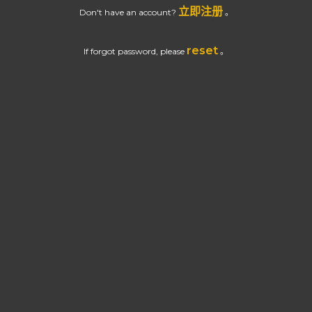
立即注册
Don't have an account?
。
reset
If forgot password, please
。