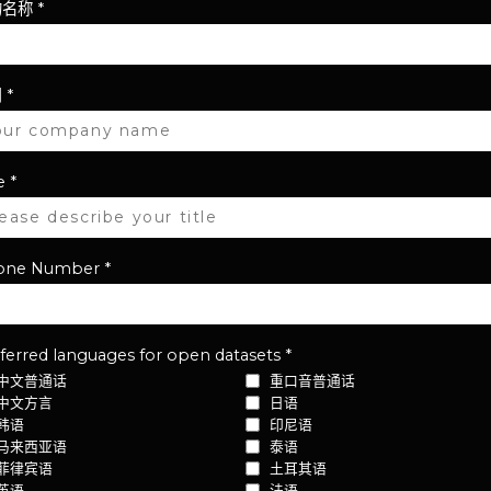
的名称
*
司
*
e
*
one Number
*
ferred languages for open datasets
*
中文普通话
重口音普通话
中文方言
日语
韩语
印尼语
马来西亚语
泰语
菲律宾语
土耳其语
英语
法语