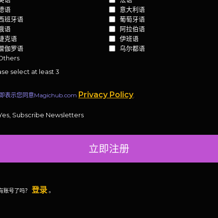
德语
意大利语
西班牙语
葡萄牙语
俄语
阿拉伯语
捷克语
伊班语
僧伽罗语
乌尔都语
Others
se select at least 3
Privacy Policy
即表示您同意Magichub.com
.
Yes, Subscribe Newsletters
立即注册
登录
有账号了吗？
。