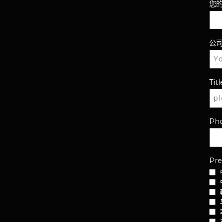
您
公
Titl
Ph
Pre