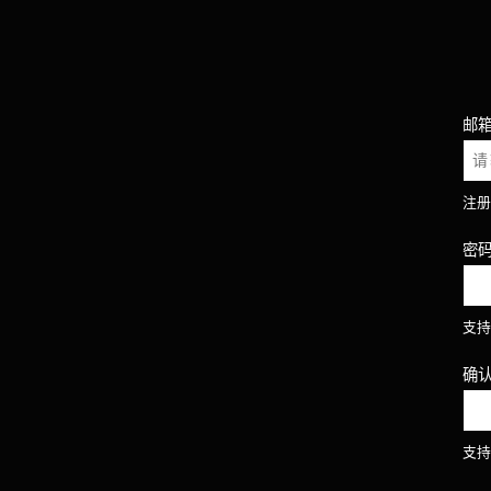
邮
注册
密
支持
确
支持