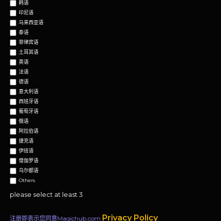
韩语
印尼语
马来西亚语
泰语
菲律宾语
土耳其语
英语
法语
德语
意大利语
西班牙语
葡萄牙语
俄语
阿拉伯语
捷克语
伊班语
僧伽罗语
乌尔都语
Others
please select at least 3
Privacy Policy
注册即表示您同意Magichub.com
.